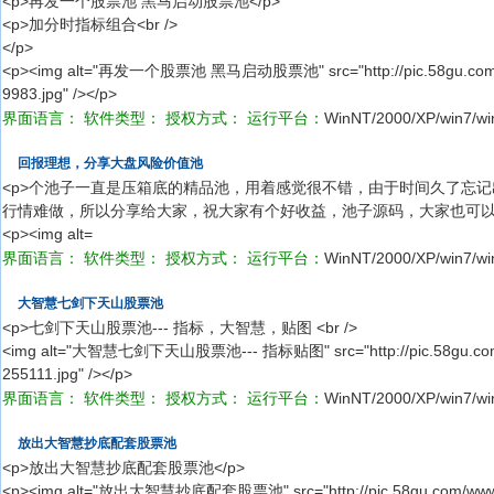
<p>再发一个股票池 黑马启动股票池</p>
<p>加分时指标组合<br />
</p>
<p><img alt="再发一个股票池 黑马启动股票池" src="http://pic.58gu.com/ww
9983.jpg" /></p>
界面语言：
软件类型：
授权方式：
运行平台：
WinNT/2000/XP/win7/wi
回报理想，分享大盘风险价值池
<p>个池子一直是压箱底的精品池，用着感觉很不错，由于时间久了忘
行情难做，所以分享给大家，祝大家有个好收益，池子源码，大家也可以尽情
<p><img alt=
界面语言：
软件类型：
授权方式：
运行平台：
WinNT/2000/XP/win7/wi
大智慧七剑下天山股票池
<p>七剑下天山股票池--- 指标，大智慧，贴图 <br />
<img alt="大智慧七剑下天山股票池--- 指标贴图" src="http://pic.58gu.com/w
255111.jpg" /></p>
界面语言：
软件类型：
授权方式：
运行平台：
WinNT/2000/XP/win7/wi
放出大智慧抄底配套股票池
<p>放出大智慧抄底配套股票池</p>
<p><img alt="放出大智慧抄底配套股票池" src="http://pic.58gu.com/www/gs