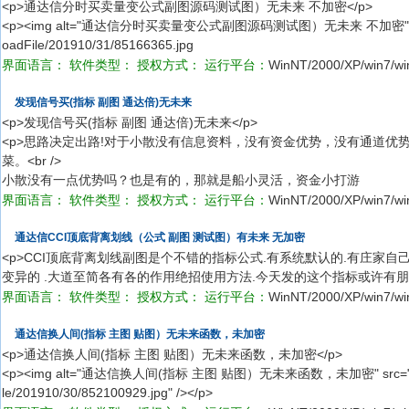
<p>通达信分时买卖量变公式副图源码测试图）无未来 不加密</p>
<p><img alt="通达信分时买卖量变公式副图源码测试图）无未来 不加密" src="http
oadFile/201910/31/85166365.jpg
界面语言：
软件类型：
授权方式：
运行平台：
WinNT/2000/XP/win7/wi
发现信号买(指标 副图 通达倍)无未来
<p>发现信号买(指标 副图 通达倍)无未来</p>
<p>思路决定出路!对于小散没有信息资料，没有资金优势，没有通道优
菜。<br />
小散没有一点优势吗？也是有的，那就是船小灵活，资金小打游
界面语言：
软件类型：
授权方式：
运行平台：
WinNT/2000/XP/win7/wi
通达信CCI顶底背离划线（公式 副图 测试图）有未来 无加密
<p>CCI顶底背离划线副图是个不错的指标公式.有系统默认的.有庄家自
变异的 .大道至简各有各的作用绝招使用方法.今天发的这个指标或许有朋
界面语言：
软件类型：
授权方式：
运行平台：
WinNT/2000/XP/win7/wi
通达信换人间(指标 主图 贴图）无未来函数，未加密
<p>通达信换人间(指标 主图 贴图）无未来函数，未加密</p>
<p><img alt="通达信换人间(指标 主图 贴图）无未来函数，未加密" src="http://p
le/201910/30/852100929.jpg" /></p>