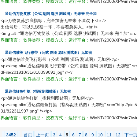
界面语言：
软件类型：
授权方式：
运行平台：
WinNT/2000/XP/win7/wi
通达信万物复苏（公式 副图 选股 测试图）无未来 完全加
<p>万物复苏抄底指标，完全加密无未来 不喜勿下<br />
出信号后，可以先观察一阵，不要着急买入。<br />
<img alt="通达信万物复苏（公式 副图 选股 测试图）无未来 完全加" src="http:/
界面语言：
软件类型：
授权方式：
运行平台：
WinNT/2000/XP/win7/wi
通达信唯美飞行彩带（公式 副图 源码 测试图）无加密
<p>通达信唯美飞行彩带（公式 副图 源码 测试图）无加密</p>
<p><img alt="通达信唯美飞行彩带（公式 副图 源码 测试图）无加密" src="http:/
dFile/201910/31/818399091.jpg" /></
界面语言：
软件类型：
授权方式：
运行平台：
WinNT/2000/XP/win7/wi
通达信鲤鱼打挺（指标副图贴图）无加密
<p>通达信鲤鱼打挺（指标副图贴图）无加密</p>
<p><img alt="通达信鲤鱼打挺（指标副图贴图）无加密" src="http://pic.58gu.c
31/822311997.png" /></p>
界面语言：
软件类型：
授权方式：
运行平台：
WinNT/2000/XP/win7/wi
3452
首页
上一页
3
4
5
6
7
8
9
10
11
12
下一