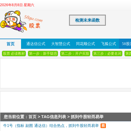
2026年8月8日 星期六
检测未来函数
首页
通达信公式
大智慧公式
同花顺公式
飞狐公式
58
股票 必读教材
第一步：新手疑惑
第二步：开户买股
第三步：必要名词
第
您当前位置：
首页
> TAG信息列表 > 抓到牛股轻而易举
牛1号（指标 副图 通达信）结合热点，抓到牛股轻而易举
图