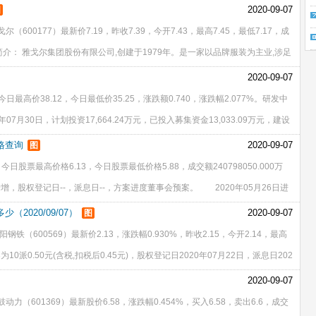
股，已上市流通A股1
2020-09-07
图
尔（600177）最新价7.19，昨收7.39，今开7.43，最高7.45，最低7.17，成
。公司简介： 雅戈尔集团股份有限公司,创建于1979年。是一家以品牌服装为主业,涉足
国企业五百强第221位、中国民
2020-09-07
今日最高价38.12，今日最低价35.25，涨跌额0.740，涨跌幅2.077%。研发中
月30日，计划投资17,664.24万元，已投入募集资金13,033.09万元，建设
。截止2019年12月31日股东
格查询
2020-09-07
图
今日股票最高价格6.13，今日股票最低价格5.88，成交额240798050.000万
增，股权登记日--，派息日--，方案进度董事会预案。 2020年05月26日进
,390,349.00元，融资偿
2020/09/07）
2020-09-07
图
阳钢铁（600569）最新价2.13，涨跌幅0.930%，昨收2.15，今开2.14，最高
为10派0.50元(含税,扣税后0.45元)，股权登记日2020年07月22日，派息日202
交易时请以成交价为准
2020-09-07
动力（601369）最新股价6.58，涨跌幅0.454%，买入6.58，卖出6.6，成交