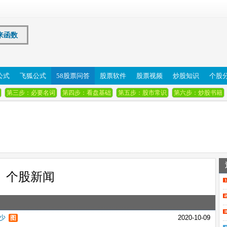
来函数
公式
飞狐公式
58股票问答
股票软件
股票视频
炒股知识
个股
第三步：必要名词
第四步：看盘基础
第五步：股市常识
第六步：炒股书籍
个股新闻
少
2020-10-09
图