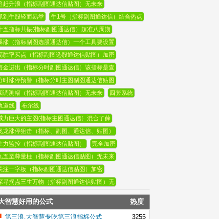
追赶升浪（指标副图通达信贴图）无未来
抓到牛股轻而易举
牛1号（指标副图通达信）结合热点
十五指标共振(指标副图通达信）超准八周期
暴涨（指标副图选股通达信）一个工具要设置
高胜率买点（指标副图选股通达信贴图）加密
资金进出（指标分时副图通达信）该指标是查
分时涨停预警（指标分时主图副图通达信贴图
回调测幅（指标副图通达信贴图）无未来
四套系统
轨道线
布尔线
威力巨大的主图(指标主图通达信）混合了薛
飞龙涨停狙击（指标、副图、通达信、贴图）
主力监控（指标副图通达信贴图）
完全加密
九五至尊量柱（指标副图通达信贴图）无未来
关注一字板（指标副图通达信贴图）加密
探寻拐点三生万物（指标副图通达信贴图）无
大智慧好用的公式
热度
第三浪,大智慧专吃第三浪指标公式
3255