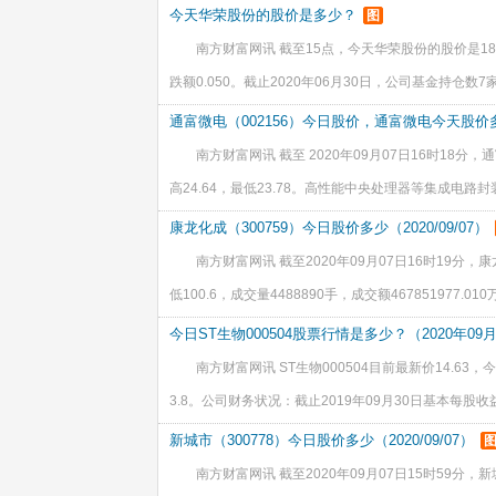
度实施方案。 2019年分红总额46,799.04万元，增发-
今天华荣股份的股价是多少？
图
南方财富网讯 截至15点，今天华荣股份的股价是18.2
跌额0.050。截止2020年06月30日，公司基金持仓数7
补充流动资金截止日期2020年04月28日，计划投资26,5
通富微电（002156）今日股价，通富微电今天股价多少（
南方财富网讯 截至 2020年09月07日16时18分，通
高24.64，最低23.78。高性能中央处理器等集成电路封
资金--万元，建设期--年，预计收益率（税后）--，预计
康龙化成（300759）今日股价多少（2020/09/07）
南方财富网讯 截至2020年09月07日16时19分，康龙化
低100.6，成交量4488890手，成交额467851977.0
3.00万股。公司财务状况：截止2019年09月30日基本
今日ST生物000504股票行情是多少？（2020年09月
南方财富网讯 ST生物000504目前最新价14.63，今
3.8。公司财务状况：截止2019年09月30日基本每股收益-
536元，每股未分配利润-1.6638元，每股经营现金流-0.
新城市（300778）今日股价多少（2020/09/07）
南方财富网讯 截至2020年09月07日15时59分，新城市