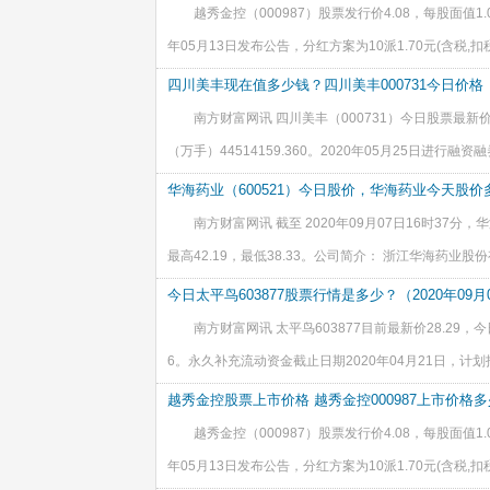
越秀金控（000987）股票发行价4.08，每股面值1.0
年05月13日发布公告，分红方案为10派1.70元(含税,扣
度实施方案。 2019年分红总额46,799.04万元，增发-
四川美丰现在值多少钱？四川美丰000731今日价格
南方财富网讯 四川美丰（000731）今日股票最新价为5
（万手）44514159.360。2020年05月25日进行融资融
940,773.00元，融资金额368,305,417.00元，融券卖出
华海药业（600521）今日股价，华海药业今天股价多少（
南方财富网讯 截至 2020年09月07日16时37分，华海
最高42.19，最低38.33。公司简介： 浙江华海药业
海药业是中国一家通过美国FDA制剂质量认证并自主拥有
今日太平鸟603877股票行情是多少？（2020年09月
南方财富网讯 太平鸟603877目前最新价28.29，今日
6。永久补充流动资金截止日期2020年04月21日，计划投资
（税后）--，预计投资回收期--年。2019年分红总额32,9
越秀金控股票上市价格 越秀金控000987上市价格多
越秀金控（000987）股票发行价4.08，每股面值1.0
年05月13日发布公告，分红方案为10派1.70元(含税,扣