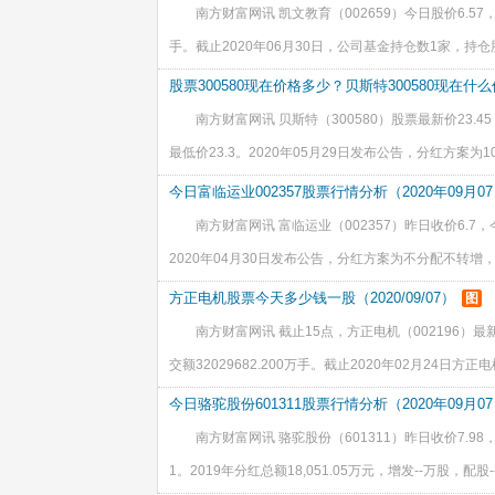
南方财富网讯 凯文教育（002659）今日股价6.57，
手。截止2020年06月30日，公司基金持仓数1家，持仓股数
增发股票，实际增发数量9971.34万股，实际募集净额997
股票300580现在价格多少？贝斯特300580现在什
南方财富网讯 贝斯特（300580）股票最新价23.4
最低价23.3。2020年05月29日发布公告，分红方案为10
06月05日，方案进度实施方案。 截止2020年01月14
今日富临运业002357股票行情分析（2020年09月07
南方财富网讯 富临运业（002357）昨日收价6.7，今
2020年04月30日发布公告，分红方案为不分配不转增，
临运业总股本31,348.90万股，流通受限股份25.45万股，
方正电机股票今天多少钱一股（2020/09/07）
图
南方财富网讯 截止15点，方正电机（002196）最新价5
交额32029682.200万手。截止2020年02月24日方正电
万股，已上市流通A股41,043.90万股，变动原因是网
今日骆驼股份601311股票行情分析（2020年09月07
南方财富网讯 骆驼股份（601311）昨日收价7.98，
1。2019年分红总额18,051.05万元，增发--万股，配股