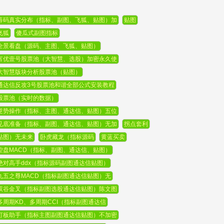
筹码真实分布（指标、副图、飞狐、贴图）加
贴图
飞狐
傻瓜式副图指标
全景看盘（源码、主图、飞狐、贴图）
富优壹号股票池（大智慧、选股）加密永久使
大智慧版块分析股票池（贴图）
通达信反攻3号股票池和谐全部公式安装教程
股票池（实时的数据）
逆势操作（指标、主图、通达信、贴图）五位
见底准备（指标、副图、通达信、贴图）无加
拐点套利
贴图）无未来
卧虎藏龙（指标源码
黄蓝买卖
控盘MACD（指标、副图、通达信、贴图）
绝对高手ddx（指标源码副图通达信贴图）
九五之尊MACD（指标副图通达信贴图）无
双谷金叉（指标副图选股通达信贴图）陈文图
多周期KD、多周期CCI（指标副图通达信
打板助手（指标主图副图通达信贴图）不加密