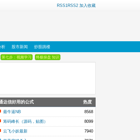
RSS1
RSS2
加入收藏
分析
股市新闻
炒股跳楼
第七步：视频学习
终极操盘 知识
通达信好用的公式
热度
最牛逼NB
8568
筹码峰长（源码，贴图）
8099
云飞小妖最新
7940