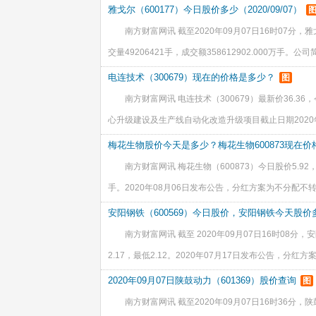
股，流通受限股份--万股，已流通股份112,169.61万
雅戈尔（600177）今日股价多少（2020/09/07）
南方财富网讯 截至2020年09月07日16时07分，雅戈
交量49206421手，成交额358612902.000万手
地产开发、金融投资领域的大型跨国集团,位列2014中
电连技术（300679）现在的价格是多少？
图
南方财富网讯 电连技术（300679）最新价36.36，
心升级建设及生产线自动化改造升级项目截止日期2020年07
期2.00年，预计收益率（税后）--，预计投资回收期--年
梅花生物股价今天是多少？梅花生物600873现在价
南方财富网讯 梅花生物（600873）今日股价5.92，
手。2020年08月06日发布公告，分红方案为不分配不转
行融资融券，融资买入额18,390,349.00元，融资偿还额18
安阳钢铁（600569）今日股价，安阳钢铁今天股价多少（
南方财富网讯 截至 2020年09月07日16时08分，安
2.17，最低2.12。2020年07月17日发布公告，分红方案
0年07月23日，方案进度实施方案。 数据仅供参考，
2020年09月07日陕鼓动力（601369）股价查询
图
南方财富网讯 截至2020年09月07日16时36分，陕鼓