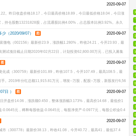
-万股，配股--万股
2020-09-07
2。昨日收盘价格18.17，今日最高价格18.89，今日最低价格18.04，今日涨
家，持仓股数13231828股，占流通股比例4.00%，占总股本比例3.92%。永久
00.00万元，已投入募集资金27,
2020/09/07）
2020-09-07
图
富微电（002156）最新价23.9，涨跌幅1.280%，昨收24.21，今开23.93，最
装测试项目截止日期2020年02月22日，计划投资62,800.00万元，已投入募集
投资回收期--年。数据仅供参
2020-09-07
图
成（300759）最新价101.89，昨收107.5，今开107.49，最高108.5，最
10万手。2019年分红总额11,915.81万元，增发--万股，配股--万股，新股发行6,56
每股收
07日 ）
2020-09-07
图
日开盘价14.06，涨跌额0.450，整体涨跌幅3.173%，最高价14.68，最低价1
0.0645元，稀释每股收益-0.0645元，每股净资产-0.0977元，每股公积金0.4
0152元，营业
2020-09-07
图
（300778）最新价38.13，昨收41.08，今开40.72，最高41，最低37.4