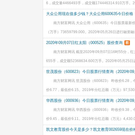
6，成交量4466493手，成交额174446314.910万手。
股。创新发展研究中心建设项目截止日期2020年04月2
大众公用现在值多少钱？大众公用600635今日价格
南方财富网讯 大众公用（600635）今日股票最新价为4
（万手）73659799.000。2020年05月26日进行融资融
8,395,244.00元，融资金额715,980,189.00元，融券
2020年09月07日红太阳（000525）股价查询
图
南方财富网讯 截至2020年09月07日16时55分，红
655手，成交额52368634.600万手。2020年05月25
偿还额5,035,149.00元，融资金额340,778,334.00
世茂股份（600823）今日股票行情查询（2020年09
南方财富网讯 世茂股份（600823） 昨收价6.28，
价6.77，最低价6.15。2019年分红总额（万元）97,5
日进行融资融券，融资买入额5,089,638.00元，融资偿还额
华西股份（000936）今日股票行情查询（2020年09
南方财富网讯 华西股份（000936） 昨收价9.38，今
价9.45，最低价9.11。2019年分红总额（万元）4,43
发布公告，分红方案为10派0.50元(含税,扣税后0.45元
凯文教育股价今天是多少？凯文教育002659现在价