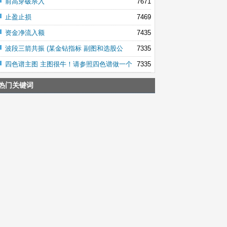
前高穿破杀入
7671
止盈止损
7469
资金净流入额
7435
波段三箭共振 (某金钻指标 副图和选股公
7335
四色谱主图 主图很牛！请参照四色谱做一个
7335
热门关键词